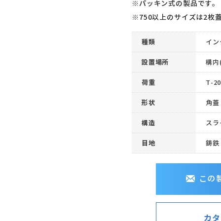
※パッキン式の製品です。
※750以上のサイズは2枚
種類
イン
設置場所
構内
荷重
T-2
形状
角蓋
構造
スラ
目地
鋳鉄
この
カタ