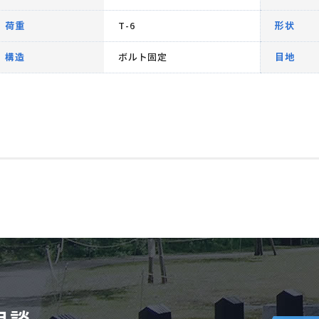
荷重
T-6
形状
構造
ボルト固定
目地