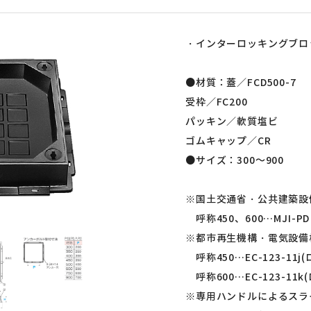
・インターロッキングブロッ
●材質：蓋／FCD500-7
受枠／FC200
パッキン／軟質塩ビ
ゴムキャップ／CR
●サイズ：300～900
※国土交通省・公共建築設
呼称450、600…MJI-P
※都市再生機構・電気設備
呼称450…EC-123-11j(
呼称600…EC-123-11k(
※専用ハンドルによるスラ