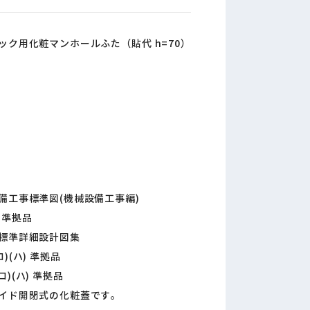
ク用化粧マンホールふた（貼代 h=70）
備工事標準図(機械設備工事編)
D 準拠品
標準詳細設計図集
ロ)(ハ) 準拠品
ロ)(ハ) 準拠品
イド開閉式の化粧蓋です。