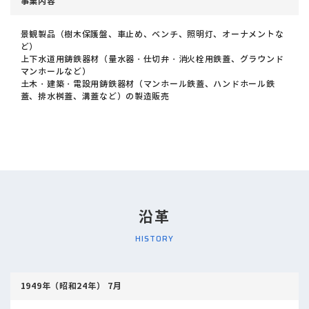
事業内容
景観製品（樹木保護盤、車止め、ベンチ、照明灯、オーナメントな
ど）
上下水道用鋳鉄器材（量水器・仕切弁・消火栓用鉄蓋、グラウンド
マンホールなど）
土木・建築・電設用鋳鉄器材（マンホール鉄蓋、ハンドホール鉄
蓋、排水桝蓋、溝蓋など）の製造販売
沿革
HISTORY
1949年（昭和24年） 7月