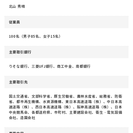
北山 秀晴
従業員
100名（男子85名、女子15名）
主要取引銀行
りそな銀行、三菱UFJ銀行、商工中金、南都銀行
主要取引先
国土交通省、文部科学省、厚生労働省、農林水産省、総務省、防衛
省、都市再生機構、水資源機構、東日本高速道路（株）、中日本高
速道路（株）、西日本高速道路（株）、阪神高速道路（株）、日本
中央競馬会、各都道府県、市町村、主要建設会社、衛生・電気設備
会社、造園会社