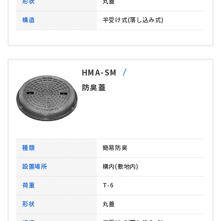
形状
丸蓋
構造
平受け式(落し込み式)
HMA-SM
防臭蓋
種類
簡易防臭
設置場所
構内(敷地内)
荷重
T-6
形状
丸蓋