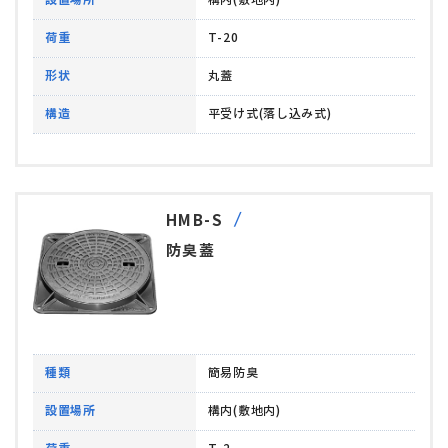
荷重
T-20
形状
丸蓋
構造
平受け式(落し込み式)
HMB-S
防臭蓋
種類
簡易防臭
設置場所
構内(敷地内)