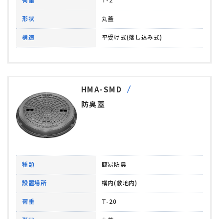
荷重
T-2
形状
丸蓋
構造
平受け式(落し込み式)
HMA-SMD
防臭蓋
種類
簡易防臭
設置場所
構内(敷地内)
荷重
T-20