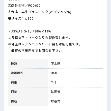
③蝶番金物／FCD600
④台座／再生プラスチック(オプション品)
●サイズ：φ300
・JSWAS G-3 / PB8A×T8A
※各種文字・マーク入りも製作致します。
※台座はレジンコンクリート製も対応可能です。
最寄の営業所までお問合せ下さい。
種類
下水道
設置場所
車道
荷重
T-8
形状
防護蓋
構造
蝶番式