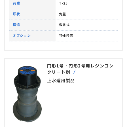
荷重
T-25
形状
丸蓋
構造
蝶番式
オプション
特殊枠高
円形1号・円形2号用レジンコン
クリート桝
上水道用製品