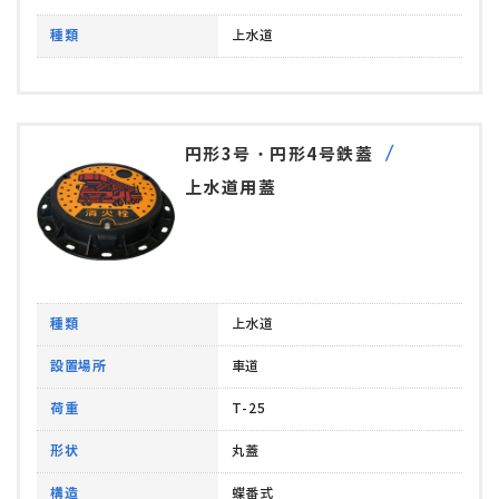
種類
上水道
円形3号・円形4号鉄蓋
上水道用蓋
種類
上水道
設置場所
車道
荷重
T-25
形状
丸蓋
構造
蝶番式