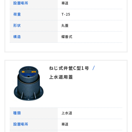
設置場所
車道
荷重
T-25
形状
丸蓋
構造
蝶番式
ねじ式弁筐C型1号
上水道用蓋
種類
上水道
設置場所
車道