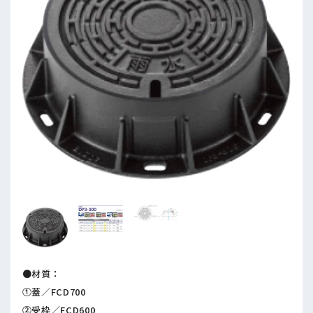
●材質：
①蓋／FCD700
②受枠／FCD600