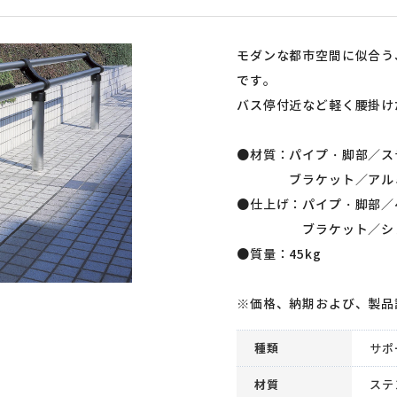
モダンな都市空間に似合う
です。
バス停付近など軽く腰掛け
●材質：パイプ・脚部／ス
ブラケット／アルミ
●仕上げ：パイプ・脚部／
ブラケット／ショット
●質量：45kg
※価格、納期および、製品
種類
サポ
材質
ステ