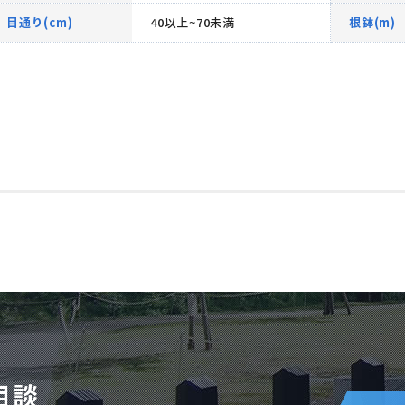
目通り(cm)
40以上~70未満
根鉢(m)
相談