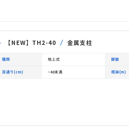
【NEW】TH2-40
金属支柱
種類
地上式
脚数
目通り(cm)
~40未満
根鉢(m)