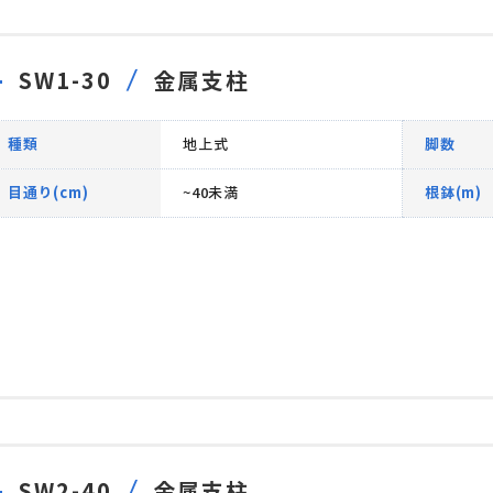
SW1-30
金属支柱
種類
地上式
脚数
目通り(cm)
~40未満
根鉢(m)
SW2-40
金属支柱