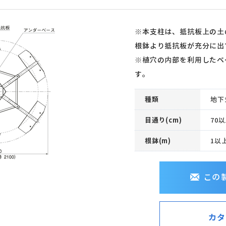
※本支柱は、抵抗板上の土
根鉢より抵抗板が充分に出
※植穴の内部を利用したベ
す。
種類
地下
目通り(cm)
70
根鉢(m)
1以上
この
カタ