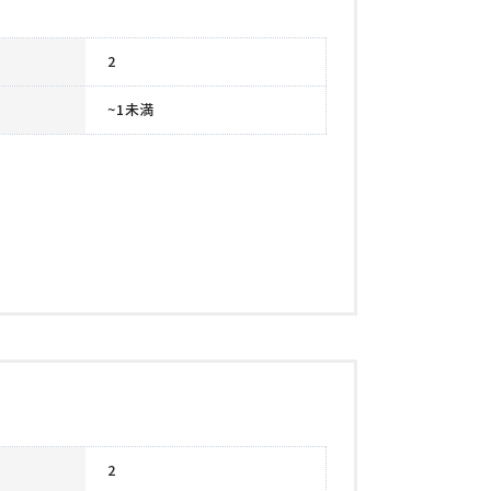
2
~1未満
2