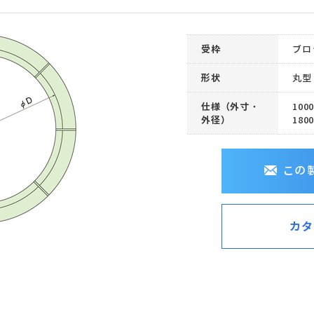
受枠
ブロ
形状
丸型
仕様（外寸・
100
外径）
180
この
カタ