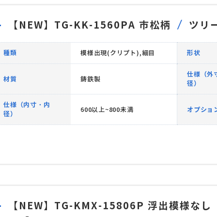
【NEW】TG-KK-1560PA 市松柄
ツリ
種類
模様出現(クリプト),細目
形状
仕様（外
材質
鋳鉄製
径）
仕様（内寸・内
600以上~800未満
オプショ
径）
【NEW】TG-KMX-15806P 浮出模様なし