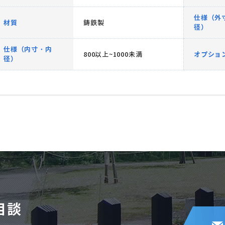
仕様（外
材質
鋳鉄製
径）
仕様（内寸・内
800以上~1000未満
オプショ
径）
相談