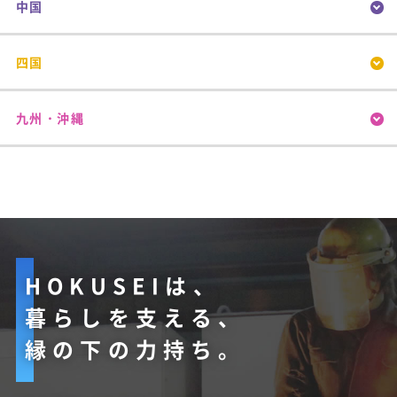
中国
四国
九州・沖縄
HOKUSEIは、
暮らしを支える、
縁の下の力持ち。