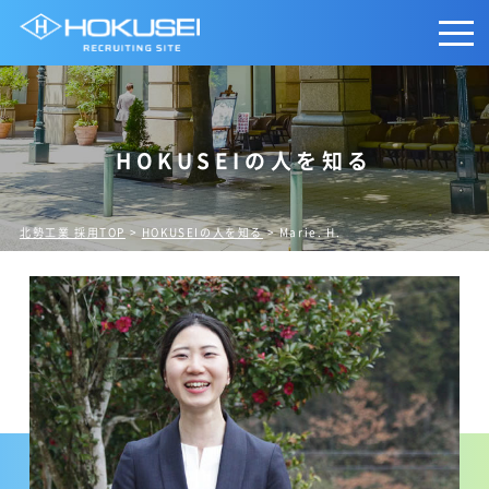
HOKUSEIの人を知る
北勢工業 採用TOP
>
HOKUSEIの人を知る
> Marie. H.