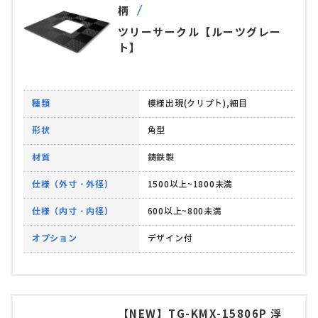
柄
ツリーサークル【ルーツグレー
ト】
種類
模様出現(クリプト),細目
形状
角型
材質
鋳鉄製
仕様（外寸・外径）
1500以上~1800未満
仕様（内寸・内径）
600以上~800未満
オプション
デザイン付
【NEW】TG-KMX-15806P 浮