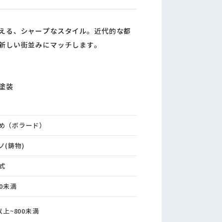
える、シャープなスタイル。近代的な都
新しい街並みにマッチします。
塗装
め（ボラード）
ノ(鋳物)
式
20未満
以上~800未満