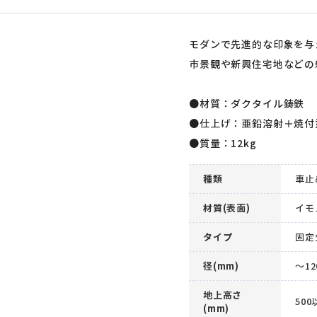
モダンで先進的な印象を与
市景観や新興住宅地などの
●材質：ダクタイル鋳鉄
●仕上げ：亜鉛溶射＋焼付
●質量：12kg
種類
車止
材質(表面)
イモ
タイプ
固定
径(mm)
～1
地上高さ
500
(mm)