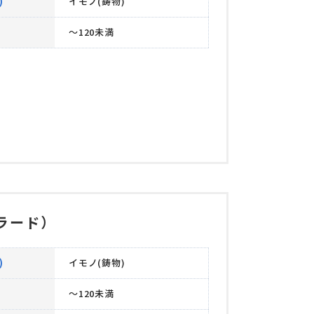
)
イモノ(鋳物)
～120未満
ラード）
)
イモノ(鋳物)
～120未満