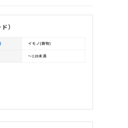
ード）
)
イモノ(鋳物)
～120未満