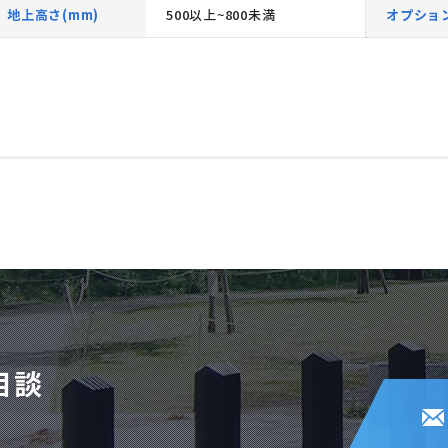
地上高さ(mm)
500以上~800未満
オプショ
相談