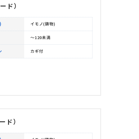
ード）
)
イモノ(鋳物)
～120未満
ン
カギ付
ード）