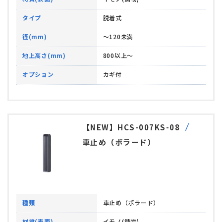
タイプ
脱着式
径(mm)
～120未満
地上高さ(mm)
800以上～
オプション
カギ付
【NEW】HCS-007KS-08
車止め（ボラード）
種類
車止め（ボラード）
材質(表面)
イモノ(鋳物)