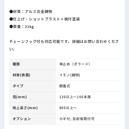
●材質：アルミ合金鋳物
●仕上げ：ショットブラスト＋焼付塗装
●質量：21kg
チェーンフック付も対応可能です。詳細はお問い合わせくださ
い。
種類
車止め（ボラード）
材質(表面)
イモノ(鋳物)
タイプ
脱着式
径(mm)
120以上～160未満
地上高さ(mm)
800以上～
オプション
カギ付, 反射板取付可