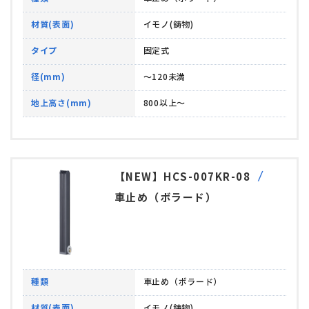
材質(表面)
イモノ(鋳物)
タイプ
固定式
径(mm)
～120未満
地上高さ(mm)
800以上～
【NEW】HCS-007KR-08
車止め（ボラード）
種類
車止め（ボラード）
材質(表面)
イモノ(鋳物)