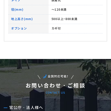
タイプ
脱着式
径(mm)
～120未満
地上高さ(mm)
500以上~800未満
オプション
カギ付
お問い合わせ・ご相談
CONTACT US
官公庁・法人様へ