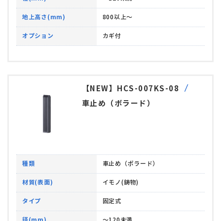
地上高さ(mm)
800以上～
オプション
カギ付
【NEW】HCS-007KS-08
車止め（ボラード）
種類
車止め（ボラード）
材質(表面)
イモノ(鋳物)
タイプ
固定式
径(mm)
～120未満