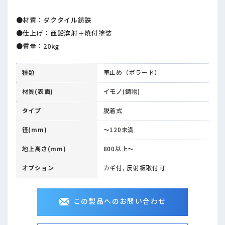
●材質：ダクタイル鋳鉄
●仕上げ：亜鉛溶射＋焼付塗装
●質量：20kg
種類
車止め（ボラード）
材質(表面)
イモノ(鋳物)
タイプ
脱着式
径(mm)
～120未満
地上高さ(mm)
800以上～
オプション
カギ付, 反射板取付可
この製品へのお問い合わせ