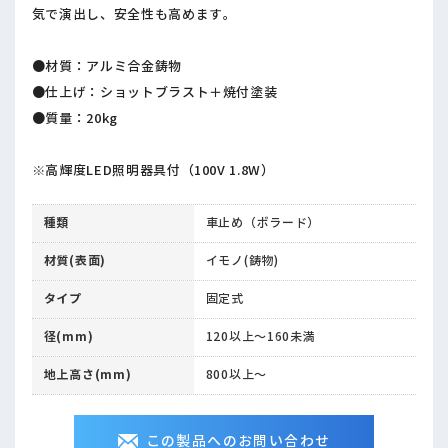
気で演出し、安全性も高めます。
●材質：アルミ合金鋳物
●仕上げ：ショットブラスト＋焼付塗装
●質量：20kg
※高輝度LED照明器具付（100V 1.8W）
種類
車止め（ボラード）
材質(表面)
イモノ(鋳物)
タイプ
固定式
径(mm)
120以上～160未満
地上高さ(mm)
800以上～
この製品へのお問い合わせ