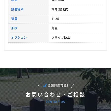
設置場所
構内(敷地内)
荷重
T-25
形状
角蓋
オプション
スリップ防止
お問い合わせ・ご相談
CONTACT US