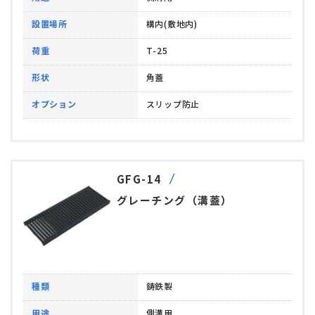
設置場所
構内(敷地内)
荷重
T-25
形状
角蓋
オプション
スリップ防止
GFG-14
グレーチング（溝蓋）
種類
鋳鉄製
用途
側溝用