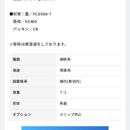
●材質：蓋／FCD500-7
受枠／SS400
パッキン／CR
※受枠は黒塗装をしております。
種類
鋳鉄製
用途
側溝用
設置場所
構内(敷地内)
荷重
T-2
形状
角蓋
オプション
スリップ防止