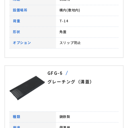
設置場所
構内(敷地内)
荷重
T-14
形状
角蓋
オプション
スリップ防止
GFG-6
グレーチング（溝蓋）
種類
鋳鉄製
用途
側溝用