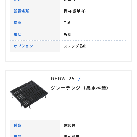
設置場所
構内(敷地内)
荷重
T-6
形状
角蓋
オプション
スリップ防止
GFGW-25
グレーチング（集水桝蓋）
種類
鋳鉄製
用途
集水桝用