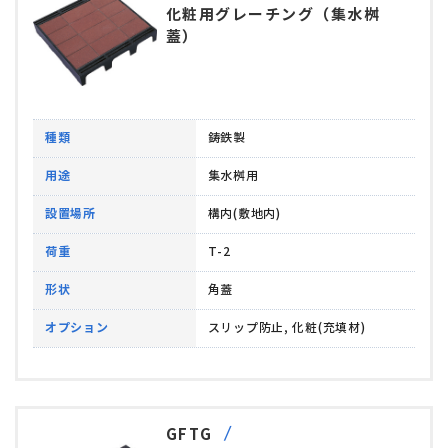
化粧用グレーチング（集水桝
蓋）
種類
鋳鉄製
用途
集水桝用
設置場所
構内(敷地内)
荷重
T-2
形状
角蓋
オプション
スリップ防止, 化粧(充填材)
GFTG