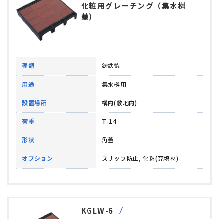
化粧用グレーチング（集水桝
蓋）
種類
鋳鉄製
用途
集水桝用
設置場所
構内(敷地内)
荷重
T-14
形状
角蓋
オプション
スリップ防止, 化粧(充填材)
KGLW-6