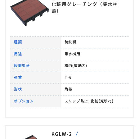
化粧用グレーチング（集水桝
蓋）
種類
鋳鉄製
用途
集水桝用
設置場所
構内(敷地内)
荷重
T-6
形状
角蓋
オプション
スリップ防止, 化粧(充填材)
KGLW-2