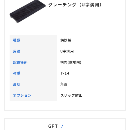
グレーチング（U字溝用）
種類
鋳鉄製
用途
U字溝用
設置場所
構内(敷地内)
荷重
T-14
形状
角蓋
オプション
スリップ防止
GFT