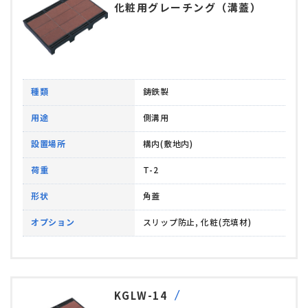
化粧用グレーチング（溝蓋）
種類
鋳鉄製
用途
側溝用
設置場所
構内(敷地内)
荷重
T-2
形状
角蓋
オプション
スリップ防止, 化粧(充填材)
KGLW-14