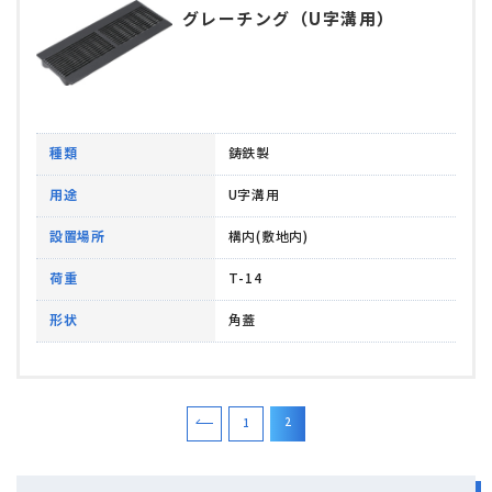
グレーチング（U字溝用）
種類
鋳鉄製
用途
U字溝用
設置場所
構内(敷地内)
荷重
T-14
形状
角蓋
2
1